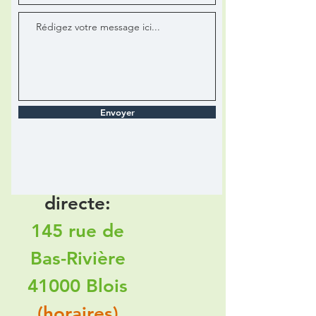
exploitation:
112 rue de
Bas-Rivière
41000 Blois
Envoyer
Notre point
de vente
directe:
145 rue de
Bas-Rivière
41000 Blois
(horaires)