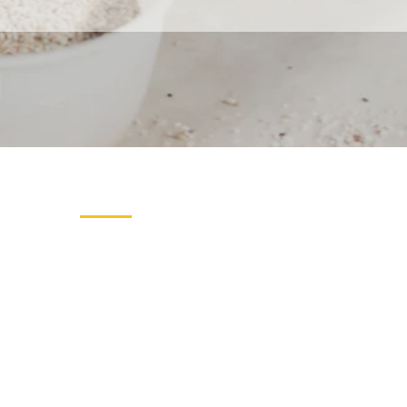
Informations
Horaires vente directe
Vente sur les Marchés
Paniers légumes bio