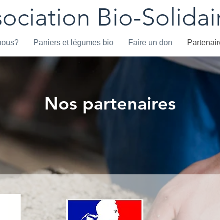
sociation Bio-Solidai
nous?
Paniers et légumes bio
Faire un don
Partenai
Nos partenaires